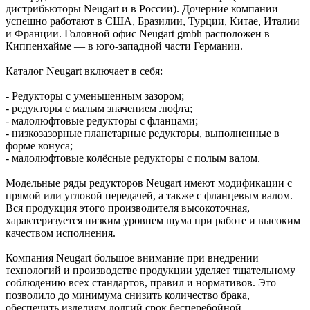
дистрибьюторы Neugart и в России). Дочерние компании
успешно работают в США, Бразилии, Турции, Китае, Италии
и Франции. Головной офис Neugart gmbh расположен в
Киппенхайме — в юго-западной части Германии.
Каталог Neugart включает в себя:
- Редукторы с уменьшенным зазором;
- редукторы с малым значением люфта;
- малолюфтовые редукторы с фланцами;
- низкозазорные планетарные редукторы, выполненные в
форме конуса;
- малолюфтовые колёсные редукторы с полым валом.
Модельные ряды редукторов Neugart имеют модификации с
прямой или угловой передачей, а также с фланцевым валом.
Вся продукция этого производителя высокоточная,
характеризуется низким уровнем шума при работе и высоким
качеством исполнения.
Компания Neugart большое внимание при внедрении
технологий и производстве продукции уделяет тщательному
соблюдению всех стандартов, правил и нормативов. Это
позволило до минимума снизить количество брака,
обеспечить изделиям долгий срок бесперебойной