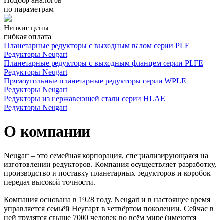
Подбор аналогов
по параметрам
Низкие цены
гибкая оплата
Планетарные редукторы с выходным валом серии PLE
Редукторы Neugart
Планетарные редукторы с выходным фланцем серии PLFE
Редукторы Neugart
Прямоугольные планетарные редукторы серии WPLE
Редукторы Neugart
Редукторы из нержавеющей стали серии HLAE
Редукторы Neugart
О компании
Neugart – это семейная корпорация, специализирующаяся на
изготовлении редукторов. Компания осуществляет разработку,
производство и поставку планетарных редукторов и коробок
передач высокой точности.
Компания основана в 1928 году. Neugart и в настоящее время
управляется семьёй Неугарт в четвёртом поколении. Сейчас в
ней трудятся свыше 7000 человек во всём мире (имеются